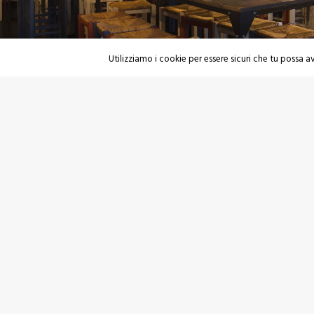
Utilizziamo i cookie per essere sicuri che tu possa av
PRECEDENTE
Antonio Matarrese Arredamenti
T.
(+39)
F.
(+39)
Strada Torre di Brengola, 5