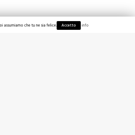
noi assumiamo che tu ne sia felice.
Accetto
info
PROSSIMO
Privacy Policy
Cookie